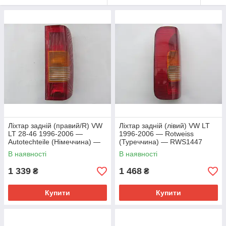
Ліхтар задній (правий/R) VW
Ліхтар задній (лівий) VW LT
LT 28-46 1996-2006 —
1996-2006 — Rotweiss
Autotechteile (Німеччина) —
(Туреччина) — RWS1447
394 5018
В наявності
В наявності
1 339
1 468
₴
₴
Купити
Купити