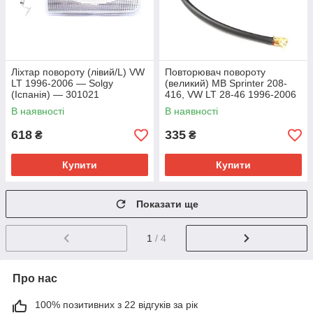
Ліхтар повороту (лівий/L) VW
Повторювач повороту
LT 1996-2006 — Solgy
(великий) MB Sprinter 208-
(Іспанія) — 301021
416, VW LT 28-46 1996-2006
- Solgy (Іспанія) - 304004
В наявності
В наявності
618
335
₴
₴
Купити
Купити
Показати ще
1
/ 4
Про нас
100% позитивних з 22 відгуків за рік