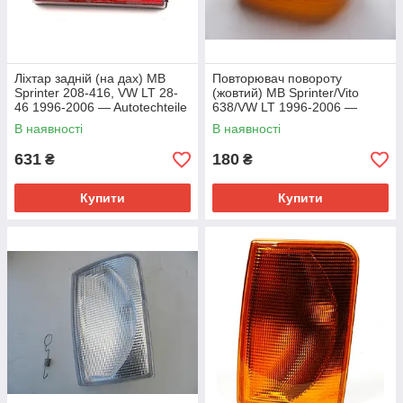
Ліхтар задній (на дах) MB
Повторювач повороту
Sprinter 208-416, VW LT 28-
(жовтий) MB Sprinter/Vito
46 1996-2006 — Autotechteile
638/VW LT 1996-2006 —
(Німеччина) — 100 8265
Autotechteile (Німеччина) —
В наявності
В наявності
100 8238
631
180
₴
₴
Купити
Купити