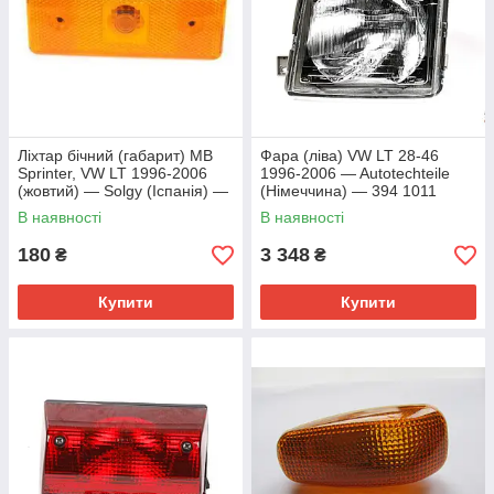
Ліхтар бічний (габарит) MB
Фара (ліва) VW LT 28-46
Sprinter, VW LT 1996-2006
1996-2006 — Autotechteile
(жовтий) — Solgy (Іспанія) —
(Німеччина) — 394 1011
304002
В наявності
В наявності
180
3 348
₴
₴
Купити
Купити