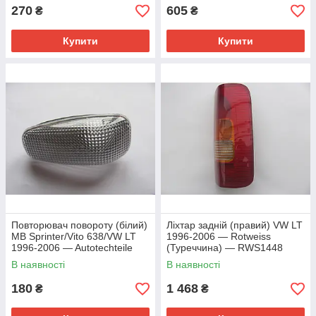
270
605
₴
₴
Купити
Купити
Повторювач повороту (білий)
Ліхтар задній (правий) VW LT
MB Sprinter/Vito 638/VW LT
1996-2006 — Rotweiss
1996-2006 — Autotechteile
(Туреччина) — RWS1448
(Німеччина) — 100 8237
В наявності
В наявності
180
1 468
₴
₴