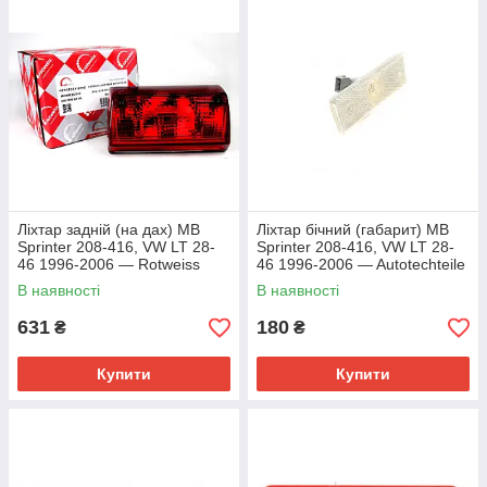
Ліхтар задній (на дах) MB
Ліхтар бічний (габарит) MB
Sprinter 208-416, VW LT 28-
Sprinter 208-416, VW LT 28-
46 1996-2006 — Rotweiss
46 1996-2006 — Autotechteile
(Туреччина) — RW82013
(Німеччина) — 100 8245
В наявності
В наявності
631
180
₴
₴
Купити
Купити