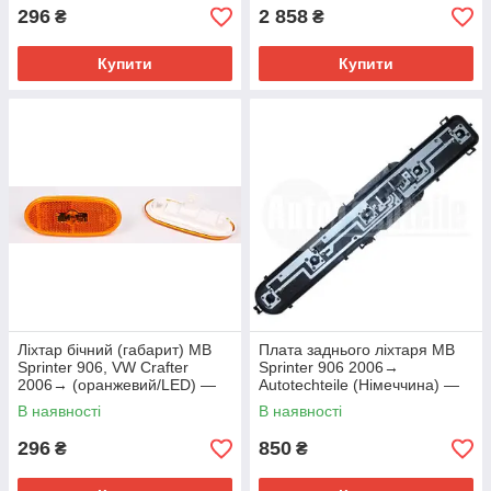
296
2 858
₴
₴
Купити
Купити
Ліхтар бічний (габарит) MB
Плата заднього ліхтаря MB
Sprinter 906, VW Crafter
Sprinter 906 2006→
2006→ (оранжевий/LED) —
Autotechteile (Німеччина) —
Rotweiss (Німеччина) —
100 8263
В наявності
В наявності
RW82084
296
850
₴
₴