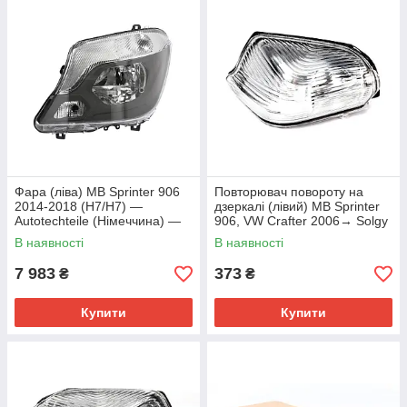
Фара (ліва) MB Sprinter 906
Повторювач повороту на
2014-2018 (H7/H7) —
дзеркалі (лівий) MB Sprinter
Autotechteile (Німеччина) —
906, VW Crafter 2006→ Solgy
100 8406
(Іспанія) — 302007
В наявності
В наявності
7 983
373
₴
₴
Купити
Купити