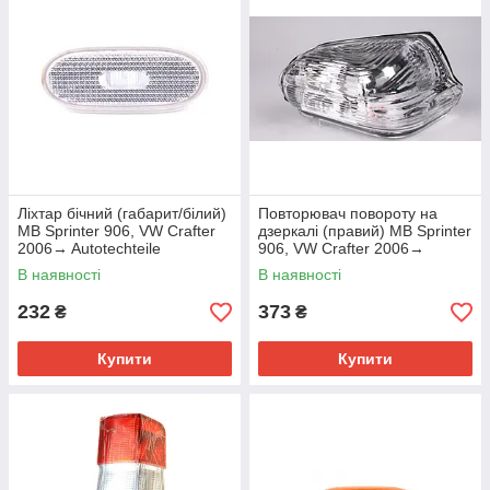
Ліхтар бічний (габарит/білий)
Повторювач повороту на
MB Sprinter 906, VW Crafter
дзеркалі (правий) MB Sprinter
2006→ Autotechteile
906, VW Crafter 2006→
(Німеччина) — 100 8274
Autotechteile — 100 8228
В наявності
В наявності
232
373
₴
₴
Купити
Купити