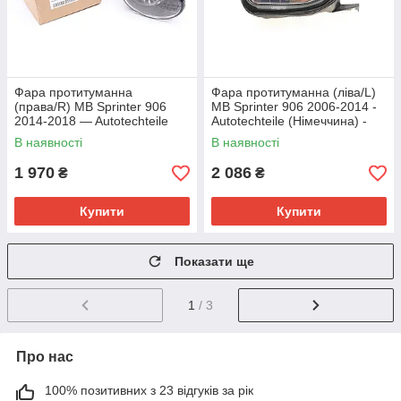
Фара протитуманна
Фара протитуманна (ліва/L)
(права/R) MB Sprinter 906
MB Sprinter 906 2006-2014 -
2014-2018 — Autotechteile
Autotechteile (Німеччина) -
(Німеччина) — 110 8218
110 8219
В наявності
В наявності
1 970
2 086
₴
₴
Купити
Купити
Показати ще
1
/ 3
Про нас
100% позитивних з 23 відгуків за рік