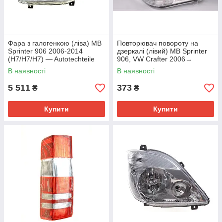
Фара з галогенкою (ліва) MB
Повторювач повороту на
Sprinter 906 2006-2014
дзеркалі (лівий) MB Sprinter
(H7/H7/H7) — Autotechteile
906, VW Crafter 2006→
(Німеччина) — 100 8293
Autotechteile — 100 8227
В наявності
В наявності
5 511
373
₴
₴
Купити
Купити