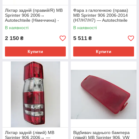
Ліхтар задній (правий/R) MB
Фара з галогенкою (права)
Sprinter 906 2006→
MB Sprinter 906 2006-2014
Autotechteile (Німеччина) -
(H7/H7/H7) — Autotechteile
100 8223
(Німеччина) — 100 8294
В наявності
В наявності
2 150
5 511
₴
₴
Купити
Купити
Ліхтар задній (лівий) MB
Відбивач заднього бампера
Sprinter 906 2006→ —
(лівий) MB Sprinter 906, VW