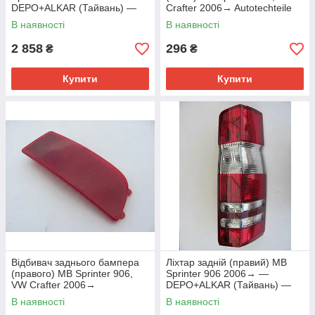
DEPO+ALKAR (Тайвань) —
Crafter 2006→ Autotechteile
440-1939L
(Німеччина) — 100 8225
В наявності
В наявності
2 858
296
₴
₴
Купити
Купити
Відбивач заднього бампера
Ліхтар задній (правий) MB
(правого) MB Sprinter 906,
Sprinter 906 2006→ —
VW Crafter 2006→
DEPO+ALKAR (Тайвань) —
Autotechteile (Німеччина) —
440-1939R-UE
В наявності
В наявності
100 8226