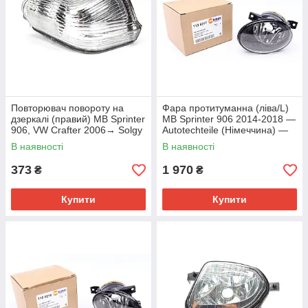
Повторювач повороту на
Фара протитуманна (ліва/L)
дзеркалі (правий) MB Sprinter
MB Sprinter 906 2014-2018 —
906, VW Crafter 2006→ Solgy
Autotechteile (Німеччина) —
(Іспанія) — 302008
110 8217
В наявності
В наявності
373
1 970
₴
₴
Купити
Купити