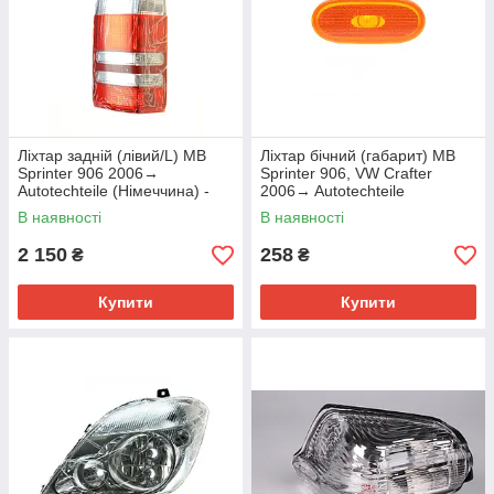
Ліхтар задній (лівий/L) MB
Ліхтар бічний (габарит) MB
Sprinter 906 2006→
Sprinter 906, VW Crafter
Autotechteile (Німеччина) -
2006→ Autotechteile
100 8222
(Німеччина) — 100 8248
В наявності
В наявності
2 150
258
₴
₴
Купити
Купити