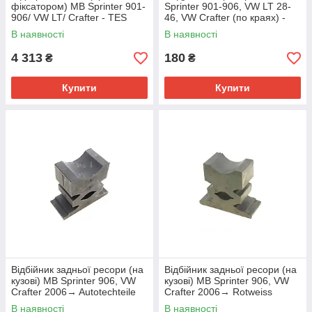
фіксатором) MB Sprinter 901-
Sprinter 901-906, VW LT 28-
906/ VW LT/ Crafter - TES
46, VW Crafter (по краях) -
(Польща) - 3371308919 Z/Z
Solgy (Іспанія) - 201058
В наявності
В наявності
4 313
180
₴
₴
Купити
Купити
Відбійник задньої ресори (на
Відбійник задньої ресори (на
кузові) MB Sprinter 906, VW
кузові) MB Sprinter 906, VW
Crafter 2006→ Autotechteile
Crafter 2006→ Rotweiss
(Німеччина) — 100 3271
(Туреччина) — RW32154
В наявності
В наявності