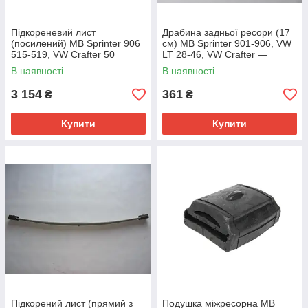
Підкореневий лист
Драбина задньої ресори (17
(посилений) MB Sprinter 906
см) MB Sprinter 901-906, VW
515-519, VW Crafter 50
LT 28-46, VW Crafter —
2006→ Svensson (Польща)
Svensson (Польща) — 00131
В наявності
В наявності
— 9063200206-65
3 154
361
₴
₴
Купити
Купити
Підкорений лист (прямий з
Подушка міжресорна MB