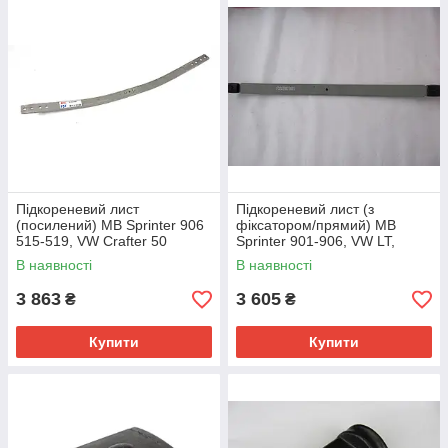
Підкореневий лист
Підкореневий лист (з
(посилений) MB Sprinter 906
фіксатором/прямий) MB
515-519, VW Crafter 50
Sprinter 901-906, VW LT,
2006→ TESS (Польща) —
Crafter — Svensson (Польща)
В наявності
В наявності
3378106519
— F020T662ZA35
3 863
3 605
₴
₴
Купити
Купити