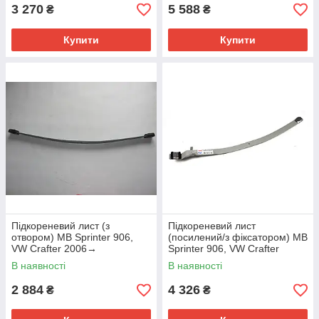
3 270
5 588
₴
₴
Купити
Купити
Підкореневий лист (з
Підкореневий лист
отвором) MB Sprinter 906,
(посилений/з фіксатором) MB
VW Crafter 2006→
Sprinter 906, VW Crafter
SVENSSON (Польща) —
2006→ TES (Польща) —
В наявності
В наявності
9063200406/02
90632018066519 Z/Z
2 884
4 326
₴
₴