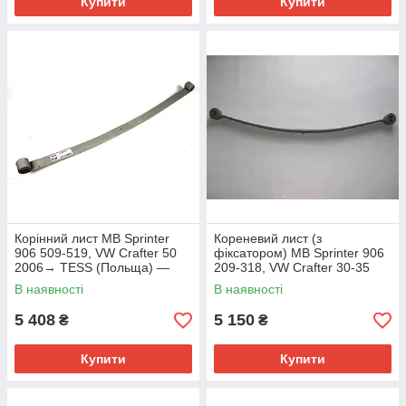
Купити
Купити
Корінний лист MB Sprinter
Кореневий лист (з
906 509-519, VW Crafter 50
фіксатором) MB Sprinter 906
2006→ TESS (Польща) —
209-318, VW Crafter 30-35
3378100119 Z/T
2006→ SVENSSON (Польща)
В наявності
В наявності
— 9063201806-00
5 408
5 150
₴
₴
Купити
Купити