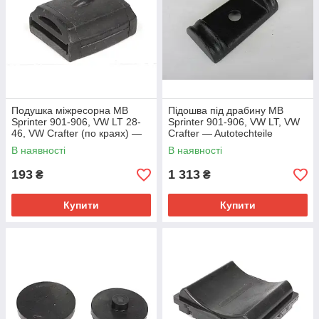
Подушка міжресорна MB
Підошва під драбину MB
Sprinter 901-906, VW LT 28-
Sprinter 901-906, VW LT, VW
46, VW Crafter (по краях) —
Crafter — Autotechteile
Autotechteile — 100 3283
(Німеччина) — 100 3105
В наявності
В наявності
193
1 313
₴
₴
Купити
Купити