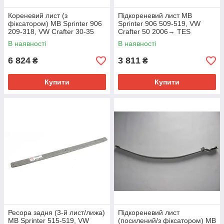
Кореневий лист (з
Підкореневий лист MB
фіксатором) MB Sprinter 906
Sprinter 906 509-519, VW
209-318, VW Crafter 30-35
Crafter 50 2006→ TES
2006→ TES (Польща) —
(Польща) — 3378100219
В наявності
В наявності
90632018060019 Z/T
6 824
3 811
₴
₴
Купити
Купити
Ресора задня (3-й лист/лижа)
Підкореневий лист
MB Sprinter 515-519, VW
(посилений/з фіксатором) MB