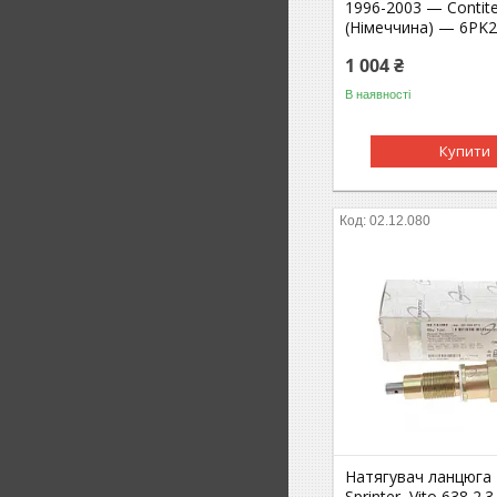
1996-2003 — Contit
(Німеччина) — 6PK
1 004 ₴
В наявності
Купити
02.12.080
Натягувач ланцюга
Sprinter, Vito 638 2.