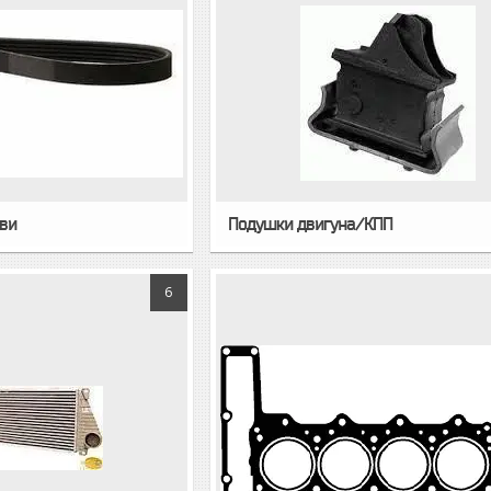
ви
Подушки двигуна/КПП
6