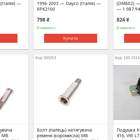
(Італія) —
1996-2003 — Dayco (Італія) —
(OM602) —
6PK2100
— 1 987 94
798 ₴
824 ₴
В наявності
В наявності
Купити
005/5/1
100 2414
гувача
Болт (палець) натягувача
Подушка КП
) MB
ременя (коромисла) MB
416, VW LT