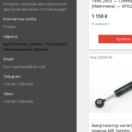
1996-2003 — Contit
Інтернет-магазин автозапчастин
(Німеччина) — 6PK
для бусів Mercedes та Volkswagen
1 159 ₴
В наявності
Роман
Купити
вул.Геологів 2, Ринок "Пан Каблук",
Хмельницький, Україна
8269CW
bus-zapchasti@ukr.net
+38 063 7394 606
+38 063 7394 606
Амортизатор натяг
ременя MB Sprinter, 