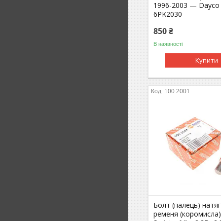
1996-2003 — Dayco 
6PK2030
850 ₴
В наявності
Купити
100 2001
Болт (палець) натя
ременя (коромисла