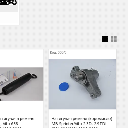
005/5
атягувача ременя
Натягувач ременя (коромисло)
, Vito 638
MB Sprinter/Vito 2.3D, 2.9TDI