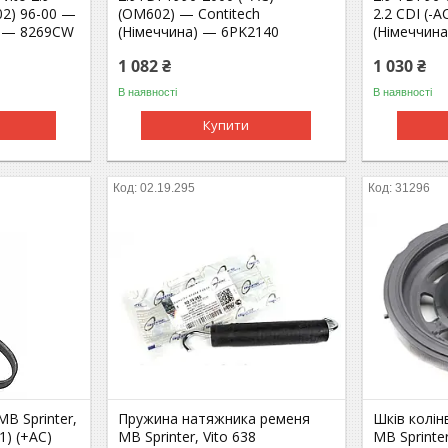
02) 96-00 —
(OM602) — Contitech
2.2 CDI (-A
а) — 8269CW
(Німеччина) — 6PK2140
(Німеччин
1 082 ₴
1 030 ₴
В наявності
В наявності
Купити
02.19.295
31296
B Sprinter,
Пружина натяжника ременя
Шків колі
1) (+AC)
MB Sprinter, Vito 638
MB Sprinte