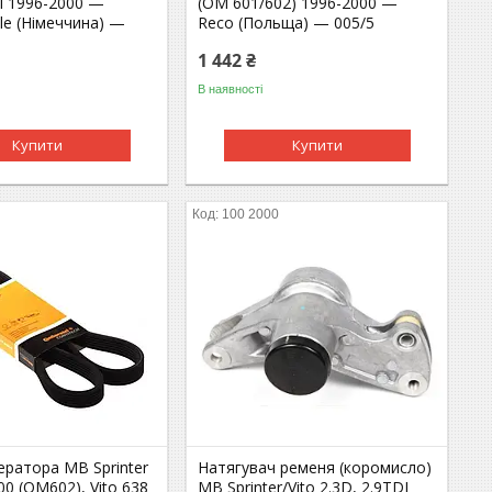
I 1996-2000 —
(OM 601/602) 1996-2000 —
ile (Німеччина) —
Reco (Польща) — 005/5
1 442 ₴
В наявності
Купити
Купити
100 2000
ератора MB Sprinter
Натягувач ременя (коромисло)
00 (OM602), Vito 638
MB Sprinter/Vito 2.3D, 2.9TDI