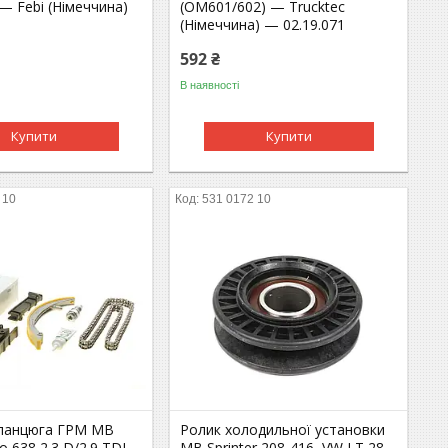
— Febi (Німеччина)
(OM601/602) — Trucktec
(Німеччина) — 02.19.071
592 ₴
В наявності
Купити
Купити
 10
531 0172 10
ланцюга ГРМ MB
Ролик холодильної установки
ito 638 2.3 D/2.9 TDI
MB Sprinter 208-416, VW LT 28-