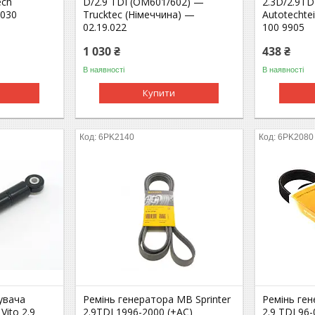
ech
D/2.9 TDI (OM601/602) —
2.3D/2.9TD
2030
Trucktec (Німеччина) —
Autotechte
02.19.022
100 9905
1 030 ₴
438 ₴
В наявності
В наявності
Купити
6PK2140
6PK2080
увача
Ремінь генератора MB Sprinter
Ремінь ген
Vito 2.9
2.9TDI 1996-2000 (+AC)
2.9 TDI 96-