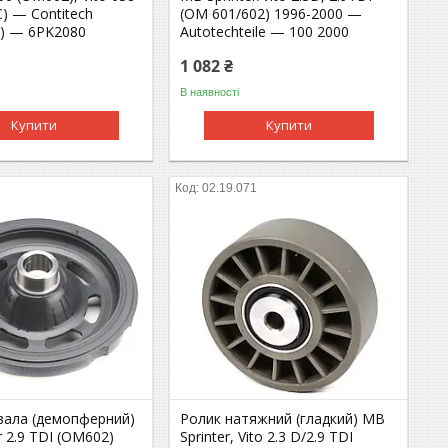
C) — Contitech
(OM 601/602) 1996-2000 —
а) — 6PK2080
Autotechteile — 100 2000
1 082 ₴
В наявності
Купити
Купити
02.19.071
нвала (демопферний)
Ролик натяжний (гладкий) MB
r 2.9 TDI (OM602)
Sprinter, Vito 2.3 D/2.9 TDI