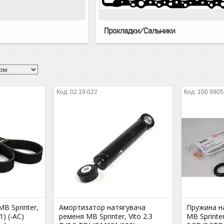
Прокладки/Сальники
02.19.022
100 9905
B Sprinter,
Амортизатор натягувача
Пружина н
1) (-AC)
ременя MB Sprinter, Vito 2.3
MB Sprinter