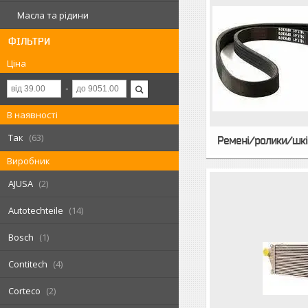
Масла та рідини
ФІЛЬТРИ
Ціна
В наявності
Так
63
Ремені/ролики/шкі
Виробник
AJUSA
2
Autotechteile
14
Bosch
1
Contitech
4
Corteco
2