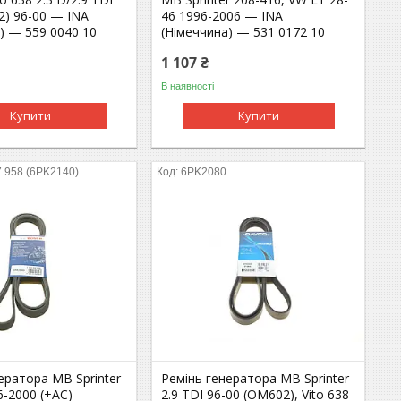
2) 96-00 — INA
46 1996-2006 — INA
) — 559 0040 10
(Німеччина) — 531 0172 10
1 107 ₴
В наявності
Купити
Купити
7 958 (6PK2140)
6PK2080
ератора MB Sprinter
Ремінь генератора MB Sprinter
6-2000 (+AC)
2.9 TDI 96-00 (OM602), Vito 638