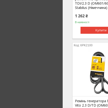
TDI/2.3 D (OM601/6
Stabilus (Німеччин
1 262 ₴
В наявності
Купити
6PK2100
Ремінь генератора M
Vito 2.3 D/TD (OM60