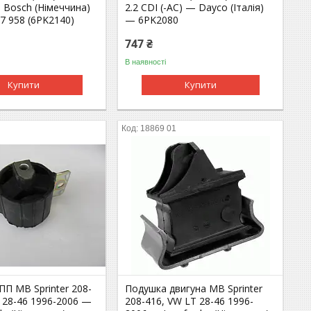
 Bosch (Німеччина)
2.2 CDI (-AC) — Dayco (Італія)
7 958 (6PK2140)
— 6PK2080
747 ₴
В наявності
Купити
Купити
18869 01
П MB Sprinter 208-
Подушка двигуна MB Sprinter
 28-46 1996-2006 —
208-416, VW LT 28-46 1996-