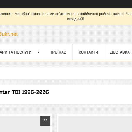
ння - ми обов'язково з вами зв'яжемося в найближчі робочі години. Час ро
вихідний!
ukr.net
АРИ ТА ПОСЛУГИ
ПРО НАС
КОНТАКТИ
ДОСТАВКА 
nter TDI 1996-2006
22