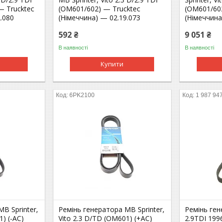
— Trucktec
(OM601/602) — Trucktec
(OM601/60
.080
(Німеччина) — 02.19.073
(Німеччина
592 ₴
9 051 ₴
В наявності
В наявності
Купити
6PK2100
1 987 94
B Sprinter,
Ремінь генератора MB Sprinter,
Ремінь ген
1) (-AC)
Vito 2.3 D/TD (OM601) (+AC)
2.9TDI 199