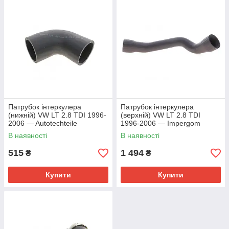
Патрубок інтеркулера
Патрубок інтеркулера
(нижній) VW LT 2.8 TDI 1996-
(верхній) VW LT 2.8 TDI
2006 — Autotechteile
1996-2006 — Impergom
(Німеччина) — 314 5078
(Італія) — 222002
В наявності
В наявності
515
1 494
₴
₴
Купити
Купити