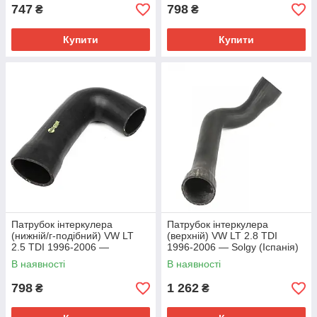
747
798
₴
₴
Купити
Купити
Патрубок інтеркулера
Патрубок інтеркулера
(нижній/г-подібний) VW LT
(верхній) VW LT 2.8 TDI
2.5 TDI 1996-2006 —
1996-2006 — Solgy (Іспанія)
Autotechteile (Німеччина) —
— 114097
В наявності
В наявності
314 5045
798
1 262
₴
₴