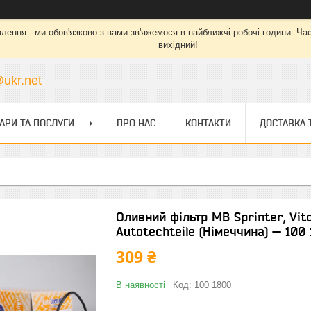
ння - ми обов'язково з вами зв'яжемося в найближчі робочі години. Час ро
вихідний!
ukr.net
АРИ ТА ПОСЛУГИ
ПРО НАС
КОНТАКТИ
ДОСТАВКА 
Оливний фільтр MB Sprinter, Vit
Autotechteile (Німеччина) — 100
309 ₴
В наявності
Код:
100 1800