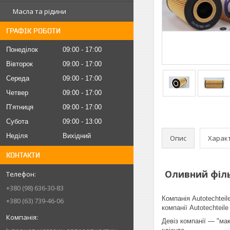
Масла та рідини
ГРАФІК РОБОТИ
Понеділок
09:00
17:00
Вівторок
09:00
17:00
Середа
09:00
17:00
Четвер
09:00
17:00
Пʼятниця
09:00
17:00
Субота
09:00
13:00
Неділя
Вихідний
Опис
Харак
КОНТАКТИ
Оливний фільт
+380 (98) 636-30-83
Компанія Autotechtei
+380 (63) 739-46-06
компанії Autotechteile
Девіз компанії — "ма