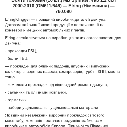
Болти головки (10 шт.) MB Sprinter, Vito 2.2 CDI
2000-2010 (OM611/646) — Elring (Німеччина) —
760.090
ElringKlingger — провідний виробник деталей двигуна.
Доказом найвищої якості продукції є постачання її на
конвеєри німецьких автомобільних гігантів.
Elring спеціалізується на виробництві таких автозапчастин для
двигуна:
- прокладки ГБЦ,
- болти ГБЦ,
— прокладки для олійних піддонів, впускних і випускних
колекторів, водяних насосів, компресорів, турбін, КПП, мостів
тощо.
- комплекти прокладок під відповідний ремонт двигуна,
- сальники та оліїзнімні ковпачки,
- герметики
- набори ущільнювачів і ущільнювальні матеріали
Як єдиний незалежний виробник прокладок світового
масштабу, компанія постачає продукцію майже всім
виробникам автомобілів Європи, Північної та Південної