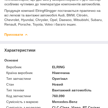
особливо чутливих до температури компонентів автомобілів.
Продукція компанії ElringKlingger постачається практично на
всі легкові та вантажні автомобілі Audi, BMW, Citroën,
Chevrolet, Hyundai, Chrysler, Opel, Daewoo, Mitsubishi, Subaru,
Renault, Porsche, Toyota, Volvo і багато інших.
Приховати
Характеристики
Основні
Виробник
ELRING
Країна виробник
Німеччина
Тип запчастини
Оригінал
Стан
Новий
Тип техніки
Вантажний автомобіль
Код запчастини
760.090
Сумісність з маркою
Mercedes-Benz
Сумісність з моделлю
CLC-Class, Viano, PT Cruiser,