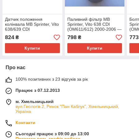
Датчик положення
Паливний фільтр MB
Болт
колінвала MB Sprinter, Vito
Sprinter, Vito 638 CDI
Spri
638/639 CDI
(OM611/612) 2000-2006 —
(OM6
(OM611/612/646) —
Knecht (Австрія) — KL
(Нім
824
798
773
₴
₴
Autotechteile (Німеччина)
100/2
— 100 1527
Купити
Купити
Про нас
100% позитивних з 23 відгуків за рік
Працює з 07.12.2013
м. Хмельницький
вул.Геологів 2, Ринок "Пан Каблук", Хмельницький,
Україна
Контакти
Сьогодні працює з 09:00 до 13:00
Показати весь графік роботи