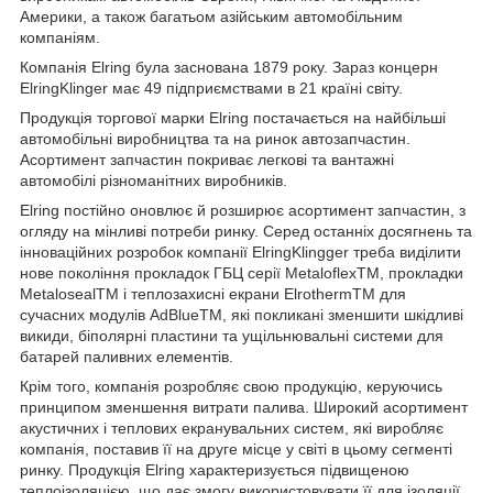
Америки, а також багатьом азійським автомобільним
компаніям.
Компанія Elring була заснована 1879 року. Зараз концерн
ElringKlinger має 49 підприємствами в 21 країні світу.
Продукція торгової марки Elring постачається на найбільші
автомобільні виробництва та на ринок автозапчастин.
Асортимент запчастин покриває легкові та вантажні
автомобілі різноманітних виробників.
Elring постійно оновлює й розширює асортимент запчастин, з
огляду на мінливі потреби ринку. Серед останніх досягнень та
інноваційних розробок компанії ElringKlingger треба виділити
нове покоління прокладок ГБЦ серії MetaloflexTM, прокладки
MetalosealTM і теплозахисні екрани ElrothermTM для
сучасних модулів AdBlueTM, які покликані зменшити шкідливі
викиди, біполярні пластини та ущільнювальні системи для
батарей паливних елементів.
Крім того, компанія розробляє свою продукцію, керуючись
принципом зменшення витрати палива. Широкий асортимент
акустичних і теплових екранувальних систем, які виробляє
компанія, поставив її на друге місце у світі в цьому сегменті
ринку. Продукція Elring характеризується підвищеною
теплоізоляцією, що дає змогу використовувати її для ізоляції