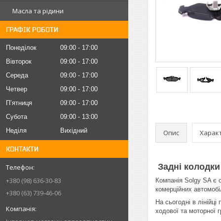
Масла та рідини
ГРАФІК РОБОТИ
Понеділок
09:00
17:00
Вівторок
09:00
17:00
Середа
09:00
17:00
Четвер
09:00
17:00
Пʼятниця
09:00
17:00
Субота
09:00
13:00
Неділя
Вихідний
Опис
Харак
КОНТАКТИ
Задні колодки
+380 (98) 636-30-83
Компанія Solgy SA є 
комерційних автомобіл
+380 (63) 739-46-06
На сьогодні в лінійці
ходової та моторної г