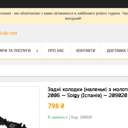
ння - ми обов'язково з вами зв'яжемося в найближчі робочі години. Час ро
вихідний!
ukr.net
АРИ ТА ПОСЛУГИ
ПРО НАС
КОНТАКТИ
ДОСТАВКА 
Задні колодки (маленькі з молот
2006 — Solgy (Іспанія) — 209020
798 ₴
В наявності
Код:
209020