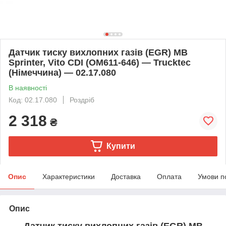
Датчик тиску вихлопних газів (EGR) MB
Sprinter, Vito CDI (OM611-646) — Trucktec
(Німеччина) — 02.17.080
В наявності
Код: 02.17.080
Роздріб
2 318
₴
Купити
Опис
Характеристики
Доставка
Оплата
Умови п
Опис
Датчик тиску вихлопних газів (EGR) MB