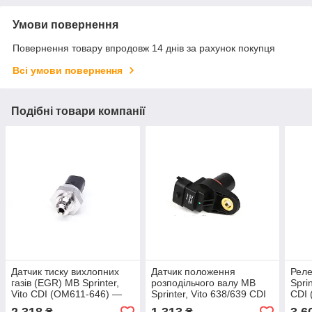
Умови повернення
Повернення товару впродовж 14 днів за рахунок покупця
Всі умови повернення
Подібні товари компанії
Датчик тиску вихлопних
Датчик положення
Реле
газів (EGR) MB Sprinter,
розподільчого валу MB
Spri
Vito CDI (OM611-646) —
Sprinter, Vito 638/639 CDI
CDI 
Trucktec (Німеччина) —
(OM611/612/646) —
Truc