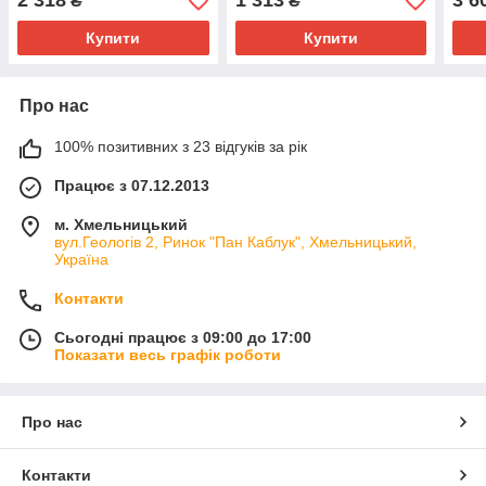
2 318
1 313
3 6
₴
₴
02.17.080
Trucktec (Німеччина) —
02.4
02.17.039
Купити
Купити
Про нас
100% позитивних з 23 відгуків за рік
Працює з 07.12.2013
м. Хмельницький
вул.Геологів 2, Ринок "Пан Каблук", Хмельницький,
Україна
Контакти
Сьогодні працює з 09:00 до 17:00
Показати весь графік роботи
Про нас
Контакти