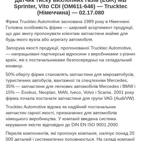
Sprinter, Vito CDI (OM611-646) — Trucktec
(Німеччина) — 02.17.080
Фірма Trucktec Automotive заснована 1989 року в Німеччині.
Головна особливість фірми — широкий асортимент продукції,
що дає змогу пропонувати клієнтам запчастини майже для
будь-якого вузла або агрегату автомобіля.
Запорука якості продукції, пропонованої Trucktec Automotive,
— напрацьовані партнерські відносини з виробниками з різних
країн, які є постачальниками безпосередньо на складальний
конвеєр.
50% оберту фірми становлять запчастини для мікроавтобусів,
туристичних автобусів, вантажної та спецтехніки Mercedes,
35% — запчастини для легкових автомобілів Mercedes і BMW і
15% — Evobus, Neoplan, MAN, Iveco, Volvo і Scania. 2001 року
фірма почала постачати запчастини для групи VAG (Audi/VW).
Trucktec Automotive відома як надійний постачальник
запчастин гарної якості, призначених для автомобілів
німецького виробництва. У компанії введена система
керування якістю відповідно до DIN EN ISO 9001:2000.
Перелік компонентів, які пропонує компанія, налічує понад 20
000 деталей і систематично поповнюється. На складі компанії