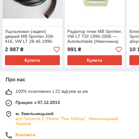
Ущільнювач (задніх)
Радіатор пічки MB Sprinter,
Блок
дверей MB Sprinter 208-
VW LT TDI 1996-2006 —
Spri
416, VW LT 28-46 1996-
Autotechteile (Німеччина)
збор
2006 — Autotechteile
— 100 8347
(Ори
2 987
991
10 
₴
₴
(Німеччина) — 100 6920
85
Купити
Купити
Про нас
100% позитивних з 22 відгуків за рік
Працює з 07.12.2013
м. Хмельницький
вул.Геологів 2, Ринок "Пан Каблук", Хмельницький,
Україна
Контакти