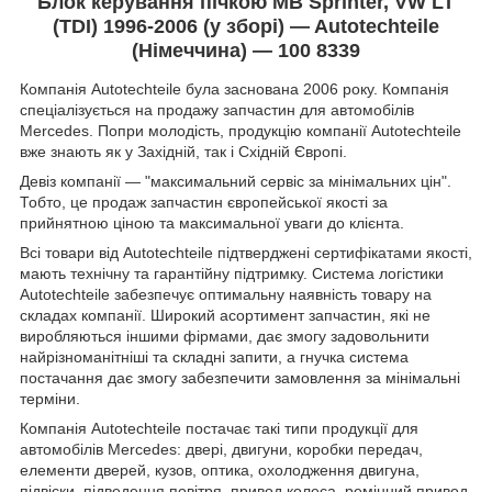
Блок керування пічкою MB Sprinter, VW LT
(TDI) 1996-2006 (у зборі) — Autotechteile
(Німеччина) — 100 8339
Компанія Autotechteile була заснована 2006 року. Компанія
спеціалізується на продажу запчастин для автомобілів
Mercedes. Попри молодість, продукцію компанії Autotechteile
вже знають як у Західній, так і Східній Європі.
Девіз компанії — "максимальний сервіс за мінімальних цін".
Тобто, це продаж запчастин європейської якості за
прийнятною ціною та максимальної уваги до клієнта.
Всі товари від Autotechteile підтверджені сертифікатами якості,
мають технічну та гарантійну підтримку. Система логістики
Autotechteile забезпечує оптимальну наявність товару на
складах компанії. Широкий асортимент запчастин, які не
виробляються іншими фірмами, дає змогу задовольнити
найрізноманітніші та складні запити, а гнучка система
постачання дає змогу забезпечити замовлення за мінімальні
терміни.
Компанія Autotechteile постачає такі типи продукції для
автомобілів Mercedes: двері, двигуни, коробки передач,
елементи дверей, кузов, оптика, охолодження двигуна,
підвіски, підведення повітря, привод колеса, ремінний привод,