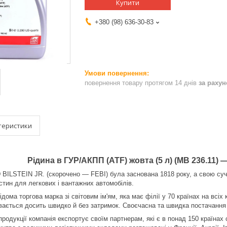
Купити
+380 (98) 636-30-83
повернення товару протягом 14 днів
за раху
теристики
Рідина в ГУР/АКПП (ATF) жовта (5 л) (MB 236.11) 
ILSTEIN JR. (скорочено — FEBI) була заснована 1818 року, а свою сучас
стин для легкових і вантажних автомобілів.
дома торгова марка зі світовим ім'ям, яка має філії у 70 країнах на всіх
ається досить швидко й без затримок. Своєчасна та швидка постачання з
продукції компанія експортує своїм партнерам, які є в понад 150 країнах