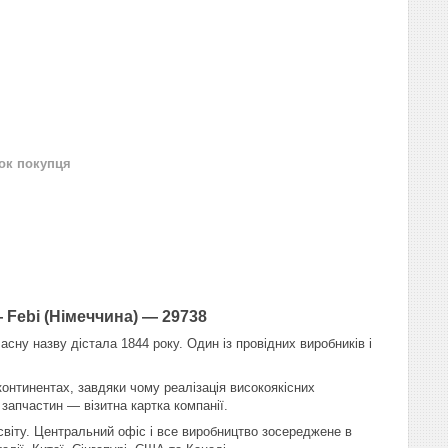
нок покупця
— Febi (Німеччина) — 29738
ну назву дістала 1844 року. Один із провідних виробників і
 континентах, завдяки чому реалізація високоякісних
апчастин — візитна картка компанії.
 світу. Центральний офіс і все виробництво зосереджене в