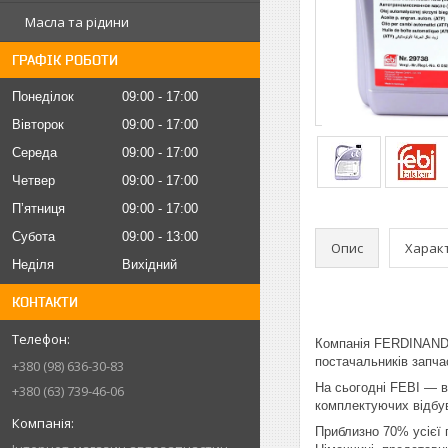
Масла та рідини
ГРАФІК РОБОТИ
Понеділок
09:00
17:00
Вівторок
09:00
17:00
Середа
09:00
17:00
Четвер
09:00
17:00
Пʼятниця
09:00
17:00
Субота
09:00
13:00
Опис
Харак
Неділя
Вихідний
КОНТАКТИ
Компанія FERDINAND B
постачальників запча
+380 (98) 636-30-83
На сьогодні FEBI — ві
+380 (63) 739-46-06
комплектуючих відбув
Приблизно 70% усієї 