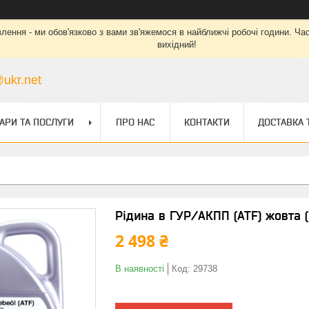
ння - ми обов'язково з вами зв'яжемося в найближчі робочі години. Час ро
вихідний!
ukr.net
АРИ ТА ПОСЛУГИ
ПРО НАС
КОНТАКТИ
ДОСТАВКА 
Рідина в ГУР/АКПП (ATF) жовта (5
2 498 ₴
В наявності
Код:
29738