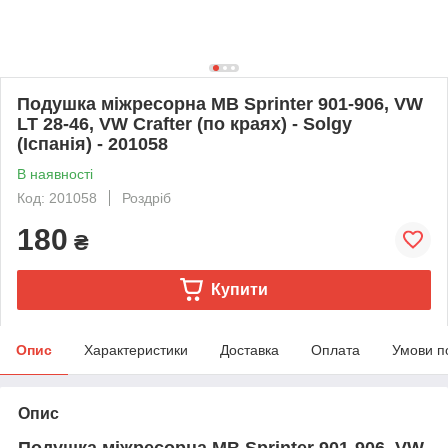
Подушка міжресорна MB Sprinter 901-906, VW
LT 28-46, VW Crafter (по краях) - Solgy
(Іспанія) - 201058
В наявності
Код: 201058
Роздріб
180
₴
Купити
Опис
Характеристики
Доставка
Оплата
Умови п
Опис
Подушка міжресорна MB Sprinter 901-906, VW