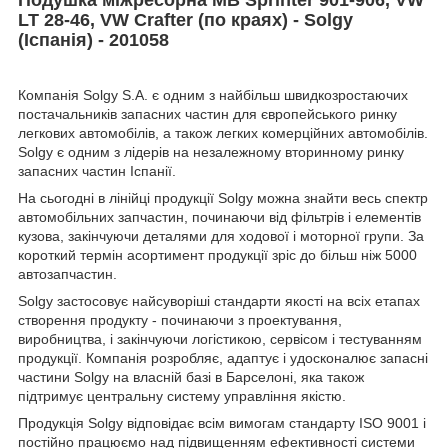
LT 28-46, VW Crafter (по краях) - Solgy
(Іспанія) - 201058
Компанія Solgy S.A. є одним з найбільш швидкозростаючих
постачальників запасних частин для європейського ринку
легкових автомобілів, а також легких комерційних автомобілів.
Solgy є одним з лідерів на незалежному вторинному ринку
запасних частин Іспанії.
На сьогодні в лінійці продукції Solgy можна знайти весь спектр
автомобільних запчастин, починаючи від фільтрів і елементів
кузова, закінчуючи деталями для ходової і моторної групи. За
короткий термін асортимент продукції зріс до більш ніж 5000
автозапчастин.
Solgy застосовує найсуворіші стандарти якості на всіх етапах
створення продукту - починаючи з проектування,
виробництва, і закінчуючи логістикою, сервісом і тестуванням
продукції. Компанія розробляє, адаптує і удосконалює запасні
частини Solgy на власній базі в Барселоні, яка також
підтримує центральну систему управління якістю.
Продукція Solgy відповідає всім вимогам стандарту ISO 9001 і
постійно працюємо над підвищенням ефективності системи