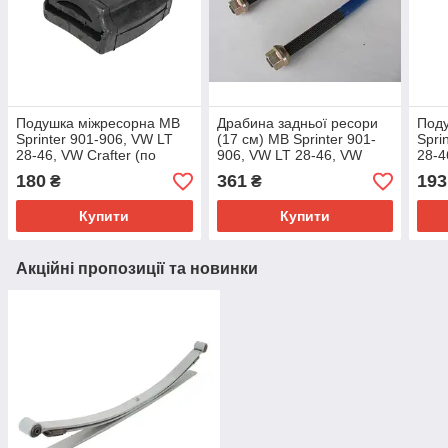
Подушка міжресорна MB
Драбина задньої ресори
Под
Sprinter 901-906, VW LT
(17 см) MB Sprinter 901-
Spri
28-46, VW Crafter (по
906, VW LT 28-46, VW
28-4
краях) - Solgy (Іспанія) -
Crafter — Svensson
края
180
361
193
₴
₴
201058
(Польща) — 00131
100 
Купити
Купити
Акційні пропозиції та новинки