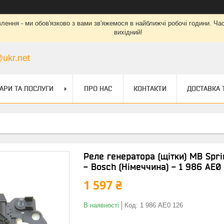
ння - ми обов'язково з вами зв'яжемося в найближчі робочі години. Час ро
вихідний!
ukr.net
АРИ ТА ПОСЛУГИ
ПРО НАС
КОНТАКТИ
ДОСТАВКА 
Реле генератора (щітки) MB Sprin
- Bosch (Німеччина) - 1 986 AE0
1 597 ₴
В наявності
Код:
1 986 AE0 126