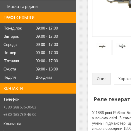
Масла та рідини
ГРАФІК РОБОТИ
Понеділок
09:00
17:00
Вівторок
09:00
17:00
Середа
09:00
17:00
Четвер
09:00
17:00
Пʼятниця
09:00
17:00
Субота
09:00
13:00
Неділя
Вихідний
Опис
Харак
КОНТАКТИ
Реле генерато
+380 (98) 636-30-83
У 1886 році Роберт Б
+380 (63) 739-46-06
у всьому світі. З сам
учень і підмайстер, 
лише з середини 1890