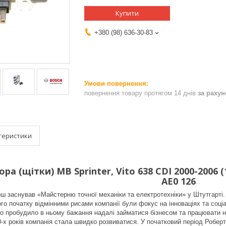
Купити
+380 (98) 636-30-83
повернення товару протягом 14 днів
за раху
теристики
ра (щітки) MB Sprinter, Vito 638 CDI 2000-2006 (1
AE0 126
ош заснував «Майстерню точної механіки та електротехніки» у Штутгарті
ого початку відмінними рисами компанії були фокус на інноваціях та соці
що пробудило в ньому бажання надалі займатися бізнесом та працювати на
-х років компанія стала швидко розвиватися. У початковий період Робер