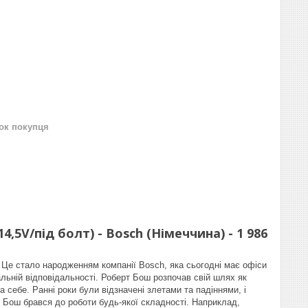
нок покупця
4,5V/під болт) - Bosch (Німеччина) - 1 986
. Це стало народженням компанії Bosch, яка сьогодні має офіси
альній відповідальності. Роберт Бош розпочав свій шлях як
 себе. Ранні роки були відзначені злетами та падіннями, і
т Бош брався до роботи будь-якої складності. Наприклад,