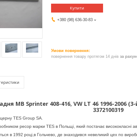
Купити
+380 (98) 636-30-83
повернення товару протягом 14 днів
за раху
теристики
адня MB Sprinter 408-416, VW LT 46 1996-2006 (
3372100319
церну TES Group SA.
робником ресор марки TES в Польщі, який постачає висококласні ав
ться в 1992 році,в Гольчево, де знаходився невеликий цех по вироб