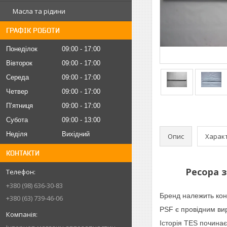
Масла та рідини
ГРАФІК РОБОТИ
Понеділок
09:00
17:00
Вівторок
09:00
17:00
Середа
09:00
17:00
Четвер
09:00
17:00
Пʼятниця
09:00
17:00
Субота
09:00
13:00
Неділя
Вихідний
Опис
Харак
КОНТАКТИ
Ресора з
+380 (98) 636-30-83
Бренд належить кон
+380 (63) 739-46-06
PSF є провідним ви
Історія TES починає