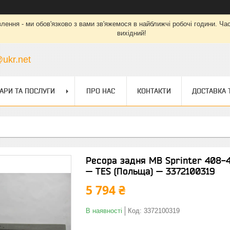
ння - ми обов'язково з вами зв'яжемося в найближчі робочі години. Час ро
вихідний!
ukr.net
АРИ ТА ПОСЛУГИ
ПРО НАС
КОНТАКТИ
ДОСТАВКА 
Ресора задня MB Sprinter 408-4
— TES (Польща) — 3372100319
5 794 ₴
В наявності
Код:
3372100319