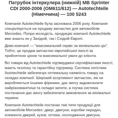
Патрубок інтеркулера (нижній) MB Sprinter
CDI 2000-2006 (OM611/612) — Autotechteile
(Німеччина) — 100 5243
Компанія Autotechteile була заснована 2006 року. Компанія
спеціалізується на продажу запчастин для автомобілів
Mercedes. Попри молодість, продукцію компанії Autotechteile
вже знають як у Західній, так і Східній Європі.
Девіз компанії — "максимальний сервіс за мінімальних цін".
Тобто, це продаж запчастин європейської якості за
прийнятною ціною та максимальної уваги до клієнта.
Всі товари від Autotechteile підтверджені сертифікатами якості,
мають технічну та гарантійну підтримку. Система логістики
Autotechteile забезпечує оптимальну наявність товару на
складах компанії. Широкий асортимент запчастин, які не
виробляються іншими фірмами, дає змогу задовольнити
найрізноманітніші та складні запити, а гнучка система
постачання дає змогу забезпечити замовлення за мінімальні
терміни.
Компанія Autotechteile постачає такі типи продукції для
автомобілів Mercedes: двері, двигуни, коробки передач,
елементи дверей, кузов, оптика, охолодження двигуна,