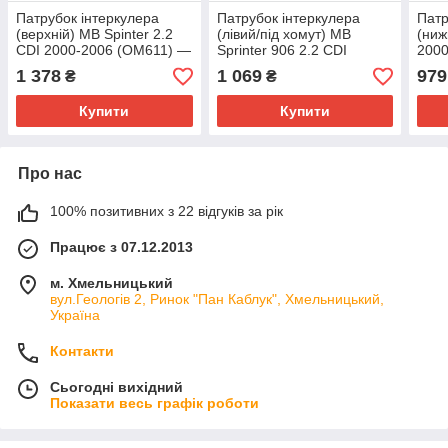
Патрубок інтеркулера
Патрубок інтеркулера
Патр
(верхній) MB Spinter 2.2
(лівий/під хомут) MB
(ниж
CDI 2000-2006 (OM611) —
Sprinter 906 2.2 CDI
2000
Autotechteile (Німеччина)
(OM646) 06→ Autotechteile
Truc
1 378
1 069
979
₴
₴
— 100 5247
(Німеччина) — 100 5261
02.4
Купити
Купити
Про нас
100% позитивних з 22 відгуків за рік
Працює з 07.12.2013
м. Хмельницький
вул.Геологів 2, Ринок "Пан Каблук", Хмельницький,
Україна
Контакти
Сьогодні вихідний
Показати весь графік роботи