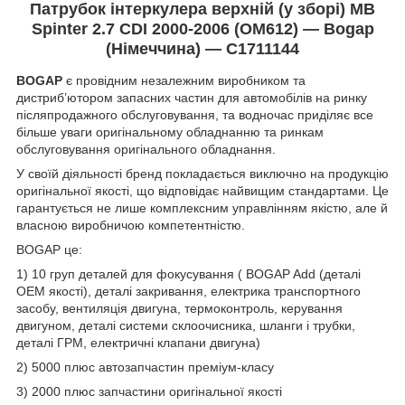
Патрубок інтеркулера верхній (у зборі) MB
Spinter 2.7 CDI 2000-2006 (OM612) — Bogap
(Німеччина) — C1711144
BOGAP
є провідним незалежним виробником та
дистриб’ютором запасних частин для автомобілів на ринку
післяпродажного обслуговування, та водночас приділяє все
більше уваги оригінальному обладнанню та ринкам
обслуговування оригінального обладнання.
У своїй діяльності бренд покладається виключно на продукцію
оригінальної якості, що відповідає найвищим стандартами. Це
гарантується не лише комплексним управлінням якістю, але й
власною виробничою компетентністю.
BOGAP це:
1) 10 груп деталей для фокусування ( BOGAP Add (деталі
OEM якості), деталі закривання, електрика транспортного
засобу, вентиляція двигуна, термоконтроль, керування
двигуном, деталі системи склоочисника, шланги і трубки,
деталі ГРМ, електричні клапани двигуна)
2) 5000 плюс автозапчастин преміум-класу
3) 2000 плюс запчастини оригінальної якості