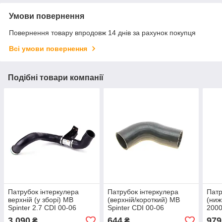
Умови повернення
Повернення товару впродовж 14 днів за рахунок покупця
Всі умови повернення
Подібні товари компанії
Патрубок інтеркулера
Патрубок інтеркулера
Патр
верхній (у зборі) MB
(верхній/короткий) MB
(ниж
Spinter 2.7 CDI 00-06
Spinter CDI 00-06
2000
(OM612) - Autotechteile
(OM611/612) —
Truc
3 090
644
979
₴
₴