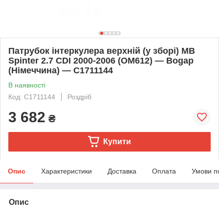
Патрубок інтеркулера верхній (у зборі) MB
Spinter 2.7 CDI 2000-2006 (OM612) — Bogap
(Німеччина) — C1711144
В наявності
Код: C1711144
Роздріб
3 682
₴
Купити
Опис
Характеристики
Доставка
Оплата
Умови п
Опис