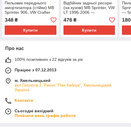
Пильовик переднього
Відбійник задньої ресори
Пиль
амортизатора (стійки) MB
(на кузові) MB Sprinter, VW
Spri
Sprinter 906, VW Crafter
LT 1996-2006 —
— So
2006→ Sachs (Німеччина)
Autotechteile (Німеччина)
211
348
476
180
₴
₴
— 900 183
— 100 3244
Купити
Купити
Про нас
100% позитивних з 22 відгуків за рік
Працює з 07.12.2013
м. Хмельницький
вул.Геологів 2, Ринок "Пан Каблук", Хмельницький,
Україна
Контакти
Сьогодні вихідний
Показати весь графік роботи