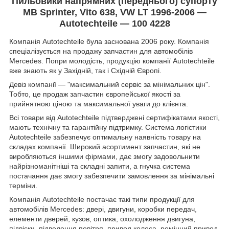
Пильовики напрямних (переднього) супорту
MB Sprinter, Vito 638, VW LT 1996-2006 —
Autotechteile — 100 4228
Компанія Autotechteile була заснована 2006 року. Компанія
спеціалізується на продажу запчастин для автомобілів
Mercedes. Попри молодість, продукцію компанії Autotechteile
вже знають як у Західній, так і Східній Європі.
Девіз компанії — "максимальний сервіс за мінімальних цін".
Тобто, це продаж запчастин європейської якості за
прийнятною ціною та максимальної уваги до клієнта.
Всі товари від Autotechteile підтверджені сертифікатами якості,
мають технічну та гарантійну підтримку. Система логістики
Autotechteile забезпечує оптимальну наявність товару на
складах компанії. Широкий асортимент запчастин, які не
виробляються іншими фірмами, дає змогу задовольнити
найрізноманітніші та складні запити, а гнучка система
постачання дає змогу забезпечити замовлення за мінімальні
терміни.
Компанія Autotechteile постачає такі типи продукції для
автомобілів Mercedes: двері, двигуни, коробки передач,
елементи дверей, кузов, оптика, охолодження двигуна,
підвіски, підведення повітря, привод колеса, ремінний привод,