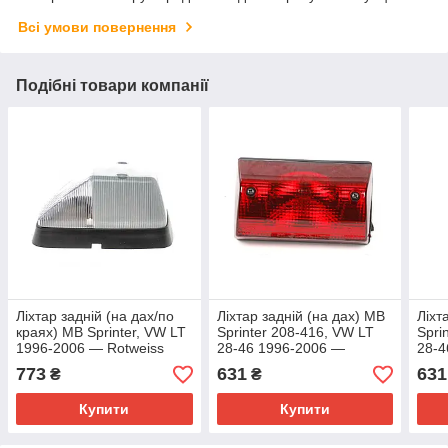
Всі умови повернення
Подібні товари компанії
Ліхтар задній (на дах/по
Ліхтар задній (на дах) MB
Ліхт
краях) MB Sprinter, VW LT
Sprinter 208-416, VW LT
Spri
1996-2006 — Rotweiss
28-46 1996-2006 —
28-4
(Німеччина) —
Autotechteile (Німеччина)
Auto
773
631
631
₴
₴
9018200021
— 100 8265
— 1
Купити
Купити