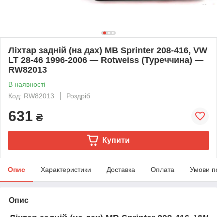
Ліхтар задній (на дах) MB Sprinter 208-416, VW
LT 28-46 1996-2006 — Rotweiss (Туреччина) —
RW82013
В наявності
Код: RW82013
Роздріб
631
₴
Купити
Опис
Характеристики
Доставка
Оплата
Умови п
Опис