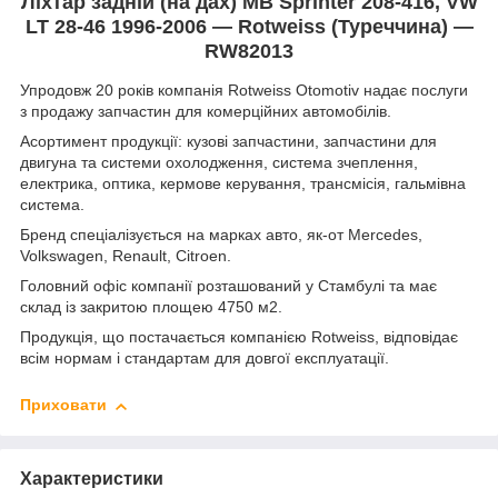
Ліхтар задній (на дах) MB Sprinter 208-416, VW
LT 28-46 1996-2006 — Rotweiss (Туреччина) —
RW82013
Упродовж 20 років компанія Rotweiss Otomotiv надає послуги
з продажу запчастин для комерційних автомобілів.
Асортимент продукції: кузові запчастини, запчастини для
двигуна та системи охолодження, система зчеплення,
електрика, оптика, кермове керування, трансмісія, гальмівна
система.
Бренд спеціалізується на марках авто, як-от Mercedes,
Volkswagen, Renault, Citroen.
Головний офіс компанії розташований у Стамбулі та має
склад із закритою площею 4750 м2.
Продукція, що постачається компанією Rotweiss, відповідає
всім нормам і стандартам для довгої експлуатації.
Приховати
Характеристики