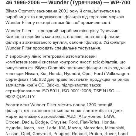
46 1996-2006 — Wunder (Туреччина) — WP-700
Bilyap Otomotiv заснована 2001 року й спеціалізується на
виробництві та продажуванні фільтрів під торговою маркою
Wunder Filter у секторі автомобільної промисловості.
Wunder Filter — провідний виробник фільтрів у Туреччині.
Компанія виробляє мастильні, паливні, повітряні фільтри,
фільтри з активованого вугілля, салонні фільтри. Усі фільтри
Wunder Filter проходять спеціальне тестування.
У виробничу лінію інтегровані автоматизовані
комп'ютеризовані системи контролю якості всіх фільтрів, що
випускаються. Bilyap Otomotiv постачає фільтри на складальні
конвеєри Nissan, Kia, Honda, Hyundai, Opel, Ford і Volkswagen.
Сертифікат TSE 932 дає право постачати продукцію на ринок
запчастин країн ЄС. Звісно, підприємство також
сертифіковане за ISO 5011, ISO 9001:2008, TSE N ISO —
9002 QUALITY.
Асортимент Wunder Filter містить понад 1300 позицій
фільтрів, які встановлюються на легкові автомобілі та деякі
марки вантажних автомобілів: AUDI, Alfa-Romeo, BMW,
Citroen, Dacia, Dodge, Chrysler, Ford, Fiat-Tofas, Honda,
Hyundai, Iveco, Isuz, Lada, KIA, Mazda, Mercedes, Mitsubishi,
Nissan, Opel, Chevrolet, Peugeot, Renault, Proton, Rover, Land