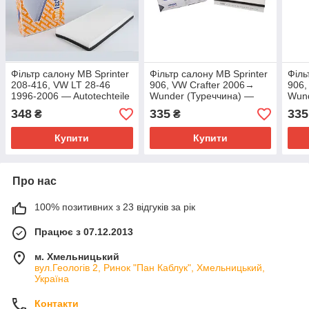
Фільтр салону MB Sprinter
Фільтр салону MB Sprinter
Філь
208-416, VW LT 28-46
906, VW Crafter 2006→
906,
1996-2006 — Autotechteile
Wunder (Туреччина) —
Wund
(Німеччина) — 100 8307
WP 120
WP 
348
335
335
₴
₴
Купити
Купити
Про нас
100% позитивних з 23 відгуків за рік
Працює з 07.12.2013
м. Хмельницький
вул.Геологів 2, Ринок "Пан Каблук", Хмельницький,
Україна
Контакти