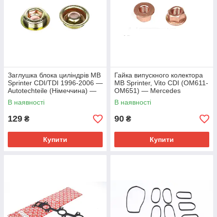
Заглушка блока циліндрів MB
Гайка випускного колектора
Sprinter CDI/TDI 1996-2006 —
MB Sprinter, Vito CDI (OM611-
Autotechteile (Німеччина) —
OM651) — Mercedes
1009902
(Оригінал) — A 120 142 00 72
В наявності
В наявності
129
90
₴
₴
Купити
Купити