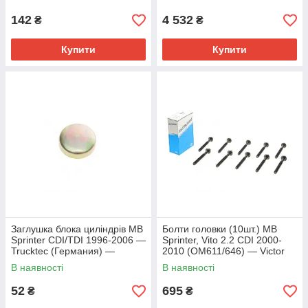
142
4 532
₴
₴
Купити
Купити
Заглушка блока циліндрів MB
Болти головки (10шт.) MB
Sprinter CDI/TDI 1996-2006 —
Sprinter, Vito 2.2 CDI 2000-
Trucktec (Германия) —
2010 (OM611/646) — Victor
02.67.043
Reinz (Німеччина) — 14-
В наявності
В наявності
32109-01
52
695
₴
₴