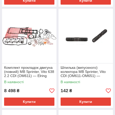
Купити
Купити
Комплект прокладок двигуна
Шпилька (випускного)
(повний) MB Sprinter, Vito 638
колектора MB Sprinter, Vito
2.2 CDI (OM611) — Elring
CDI (OM611-OM651) —
(Німеччина) — 498.950
Mercedes-Benz (Оригінал) —
В наявності
В наявності
A 111 990 04 05
8 498
142
₴
₴
Купити
Купити