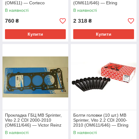
(OM611) — Corteco
(OM611/646) — Elring
(Німеччина) — 440110H
(Німеччина) — 762.811
В наявності
В наявності
760
2 318
₴
₴
Купити
Купити
Прокладка ГБЦ MB Sprinter,
Болти головки (10 шт.) MB
Vito 2.2 CDI 2000-2010
Sprinter, Vito 2.2 CDI 2000-
(OM611/646) — Victor Reinz
2010 (OM611/646) — Elring
(Німеччина) — 61-34300-00
(Німеччина) — 760.090
В наявності
В наявності