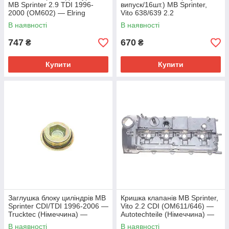
MB Sprinter 2.9 TDI 1996-
випуск/16шт.) MB Sprinter,
2000 (OM602) — Elring
Vito 638/639 2.2
(Німеччина) — 715.530
CDI(OM611/646) - Elring
В наявності
В наявності
(Німеччина) - 413.470
747
670
₴
₴
Купити
Купити
Заглушка блоку циліндрів MB
Кришка клапанів MB Sprinter,
Sprinter CDI/TDI 1996-2006 —
Vito 2.2 CDI (OM611/646) —
Trucktec (Німеччина) —
Autotechteile (Німеччина) —
02.10.192
100 0145
В наявності
В наявності