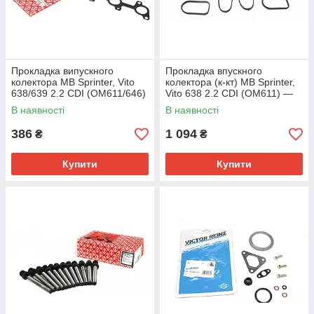
Прокладка випускного
Прокладка впускного
колектора MB Sprinter, Vito
колектора (к-кт) MB Sprinter,
638/639 2.2 CDI (OM611/646)
Vito 638 2.2 CDI (OM611) —
— Elring (Німеччина) —
Autotechteile (Німеччина) —
В наявності
В наявності
432.894
100 0105
386
1 094
₴
₴
Купити
Купити