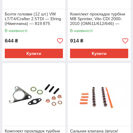
Болти головки (12 шт.) VW
Комплект прокладок турбіни
LT/T4/Crafter 2.5TDI — Elring
MB Sprinter, Vito CDI 2000-
(Німеччина) — 819.875
2010 (OM611/612/646) —
Reinz (Німеччина) — 04-
В наявності
В наявності
10044-01
644
914
₴
₴
Купити
Купити
Комплект прокладок турбіни
Сальник клапана (впуск/