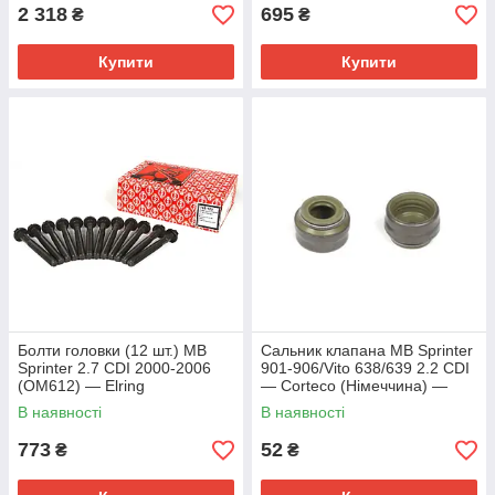
2 318
695
₴
₴
Купити
Купити
Болти головки (12 шт.) MB
Сальник клапана MB Sprinter
Sprinter 2.7 CDI 2000-2006
901-906/Vito 638/639 2.2 CDI
(OM612) — Elring
— Corteco (Німеччина) —
(Німеччина) — 760.120
12014586
В наявності
В наявності
773
52
₴
₴